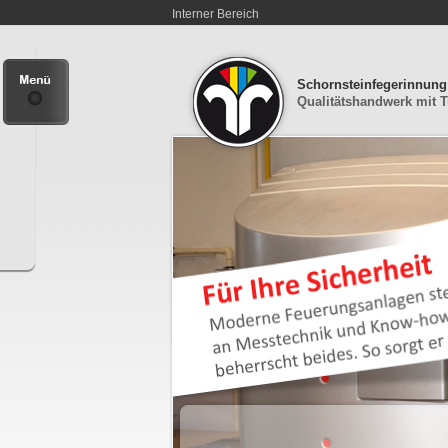
Interner Bereich
Schornsteinfegerinnun
Qualitätshandwerk mit T