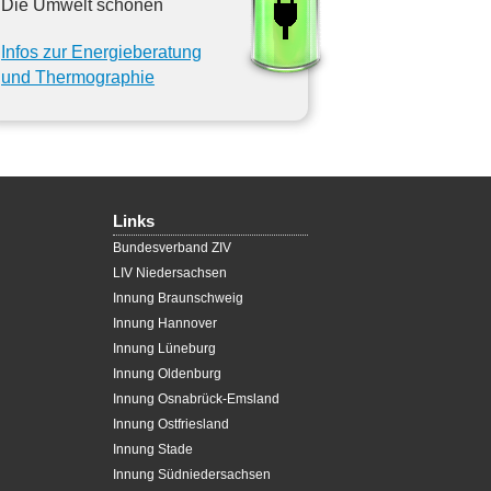
Die Umwelt schonen
Infos zur Energieberatung
und Thermographie
Links
Bundesverband ZIV
LIV Niedersachsen
Innung Braunschweig
Innung Hannover
Innung Lüneburg
Innung Oldenburg
Innung Osnabrück-Emsland
Innung Ostfriesland
Innung Stade
Innung Südniedersachsen