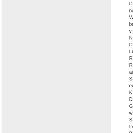
D
n
W
b
v
N
D
L
R
R
a
S
e
K
D
G
w
S
I