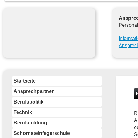
Ansprec
Personal
Informat
Ansprech
Startseite
Ansprechpartner
Berufspolitik
Technik
R
A
Berufsbildung
e
Schornsteinfegerschule
S