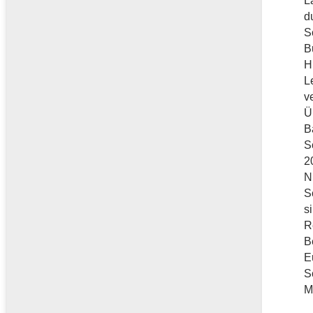
L
d
S
B
H
L
v
Ü
B
S
2
N
S
s
R
B
E
S
M