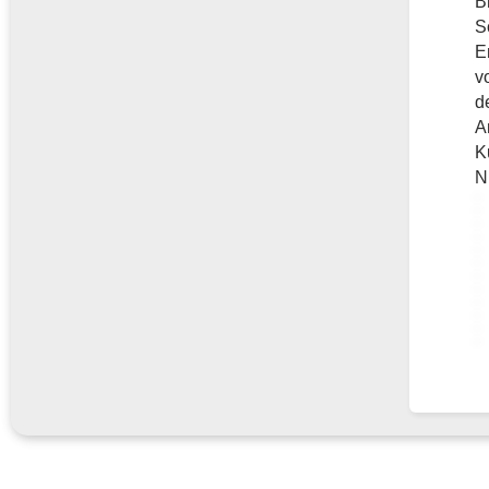
B
S
E
v
d
A
K
N