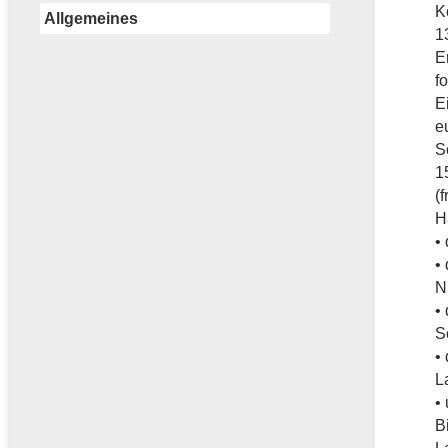
K
Allgemeines
1
E
f
E
e
S
1
(
H
•
•
N
•
S
•
L
•
B